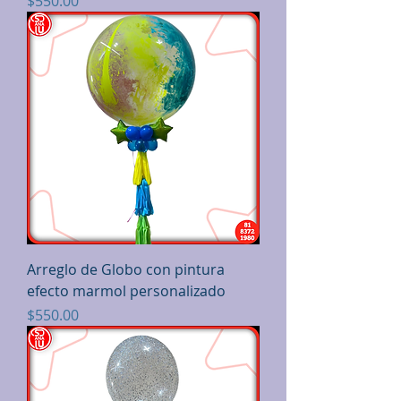
Precio
$550.00
Arreglo de Globo con pintura
efecto marmol personalizado
Precio
$550.00