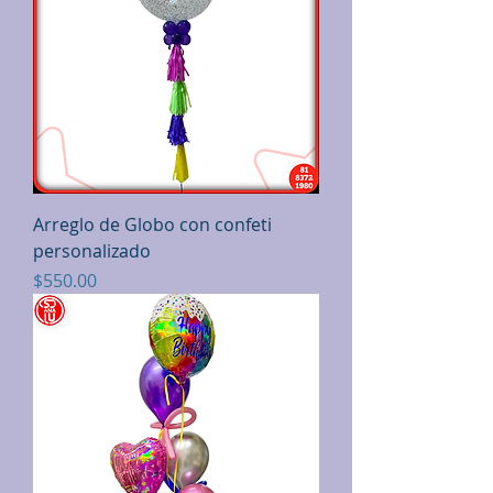
Arreglo de Globo con confeti
personalizado
Precio
$550.00