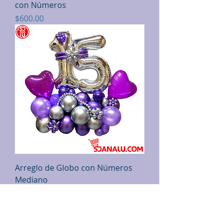
con Números
Precio
$600.00
Arreglo de Globo con Números
Mediano
Precio
$600.00