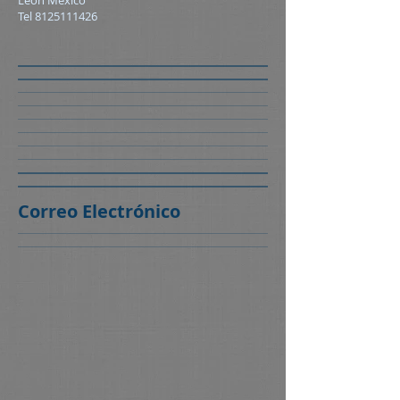
León México
Tel
8125111426
Correo Electrónico