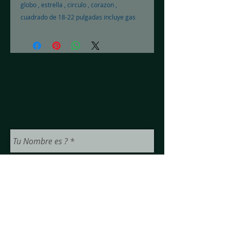
globo , estrella , circulo , corazon ,
cuadrado de 18-22 pulgadas incluye gas
helio y liston