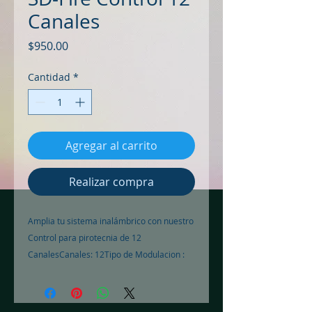
Canales
Precio
$950.00
Cantidad
*
Agregar al carrito
Realizar compra
Amplia tu sistema inalámbrico con nuestro 
Control para pirotecnia de 12 
CanalesCanales: 12Tipo de Modulacion : 
RF radio, OOKFrecuencia : 
433.92MHzRango de Transmision : 
100mGrabacion : Codigo ManualPoder : 