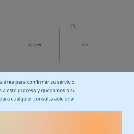
SD-Fetti
Más
ta área para confirmar su servicio.
 a este proceso y quedamos a su
para cualquier consulta adicional.