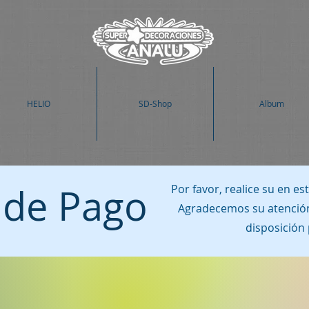
HELIO
SD-Shop
Album
 de Pago
Por favor, realice su en es
Agradecemos su atención
disposición 